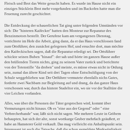
Fleisch und Brot das Weite gesucht haben. Es wurde im Hause nicht ein
einziges Stücklein Brot mehr vorgefunden und im Backofen hatte man die
Feuerung zurecht geschichtet.
Die Entdeckung der schauerlichen Tat ging unter folgenden Umständen vor
sich: Die "hinteren Kaifecker" hatten den Monteur zur Reparatur des
Benzinmotors bestellt. Der Gerufene kam am vergangenen Dienstag,
verrichtete im Hofe die Arbeit, ging dann, da er das Haus verschlossen fand
zum Ortsführer, den zunächst gelegenen Hof, und ersuchte dort, man möchte
den Kaifeckischen sagen, daß die Reparatur erledigt sei. Der Ortsführer
schickte seinen Buben "hinauf": der sah und hörte im ganzen Hause außer
den brüllenden Tieren nichts, ging zu seinem Vater zurück und berichtete
von der Totenstille "da droben" und meinte, es müsse etwas nicht in Ordung
sein, zumal das ältere Kind seit drei Tagen ohne Entschuldigung von der
Schule weggeblieben war. Der Ortführer vermutete ebenfalls nichs Gutes,
forderte zwei Nachbarn zur Begleitung auf und drang, da das ganze Haus
verschossen war, durch das hintere Stadeltor ein, wo sie vor der Stalltüre die
vier Leichen vorfanden.
Alles, was über die Personen der Täter gesprochen wird, kommt über
Vermutungen nicht hinaus. Ob es "eine aus der Gegend" oder " eine
Verbrecherbande" war, läßt sich nicht sagen. Wie mehrere Leute in Gröbern
behaupten, hat sich der alte, sonst wortkarge Gruber mehrfach geäußert, er
habe an Hamsterer Gold verkauft. Das mag vielleicht ein Anhaltspunkt sein.
Interessant ist auch die Tatsache, daß die schon gemeldete Merkwürdigkeit