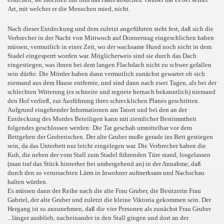
Art, mit welcher er die Menschen mied, nicht.
Nach dieser Entdeckung und dem zuletzt angeführten steht fest, daß sich die
Verbrecher in der Nacht von Mittwoch auf Donnerstag eingeschlichen haben
müssen, vermutlich in einer Zeit, wo der wachsame Hund noch nicht in dem
Stadel eingesperrt worden war. Möglicherweis sind sie durch das Dach
eingestiegen, was ihnen bei dem langen Flachdach nicht zu schwer gefallen
sein dürfte. Die Mörder haben dann vermutlich zunächst gewartet ob sich
niemand aus dem Hause entfernte, und sind dann nach zwei Tagen, als bei der
schlechten Witterung (es schneite und regnete hernach bekanntlich) niemand
den Hof verließ, zur Ausführung ihres schrecklichen Planes geschritten.
Aufgrund eingehender Informationen am Tatort und bei den an der
Entdeckung des Mordes Beteiligen kann mit ziemlicher Bestimmtheit
folgendes geschlossen werden: Die Tat geschah umnittelbar vor dem
Bettgehen der Gruberischen. Der alte Gruber muße gerade ins Bett gestiegen
sein, da das Unterbett nur leicht eingelegen war. Die Verbrecher haben die
Kuh, die neben der vom Stall zum Stadel führenden Türe stand, losgelassen
(man traf das Stück hinterher frei umhergehend an) in der Annahme, daß
durch den so verursachten Lärm in Inwohner aufmerksam und Nachschau
halten würden.
Es müssen dann der Reihe nach die alte Frau Gruber, die Besitzerin Frau
Gabriel, der alte Gruber und zuletzt die kleine Viktoria gekommen sein. Der
Hergang ist so anzunehmen, daß die vier Personen als zunächst Frau Gruber
...länger ausblieb, nacheinander in den Stall gingen und dort an der