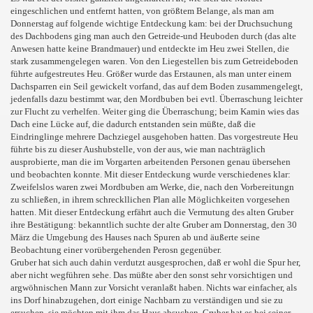
eingeschlichen und entfernt hatten, von größtem Belange, als man am
Donnerstag auf folgende wichtige Entdeckung kam: bei der Druchsuchung
des Dachbodens ging man auch den Getreide-und Heuboden durch (das alte
Anwesen hatte keine Brandmauer) und entdeckte im Heu zwei Stellen, die
stark zusammengelegen waren. Von den Liegestellen bis zum Getreideboden
führte aufgestreutes Heu. Größer wurde das Erstaunen, als man unter einem
Dachsparren ein Seil gewickelt vorfand, das auf dem Boden zusammengelegt,
jedenfalls dazu bestimmt war, den Mordbuben bei evtl. Überraschung leichter
zur Flucht zu verhelfen. Weiter ging die Überraschung; beim Kamin wies das
Dach eine Lücke auf, die dadurch entstanden sein müßte, daß die
Eindringlinge mehrere Dachziegel ausgehoben hatten. Das vorgestreute Heu
führte bis zu dieser Aushubstelle, von der aus, wie man nachträglich
ausprobierte, man die im Vorgarten arbeitenden Personen genau übersehen
und beobachten konnte. Mit dieser Entdeckung wurde verschiedenes klar:
Zweifelslos waren zwei Mordbuben am Werke, die, nach den Vorbereitungn
zu schließen, in ihrem schreckllichen Plan alle Möglichkeiten vorgesehen
hatten. Mit dieser Entdeckung erfährt auch die Vermutung des alten Gruber
ihre Bestätigung: bekanntlich suchte der alte Gruber am Donnerstag, den 30
März die Umgebung des Hauses nach Spuren ab und äußerte seine
Beobachtung einer vorübergehenden Perosn gegenüber.
Gruber hat sich auch dahin verdutzt ausgesprochen, daß er wohl die Spur her,
aber nicht wegführen sehe. Das müßte aber den sonst sehr vorsichtigen und
argwöhnischen Mann zur Vorsicht veranlaßt haben. Nichts war einfacher, als
ins Dorf hinabzugehen, dort einige Nachbarn zu verständigen und sie zu
ersuchen, sie möchten mit ihm das Haus absuchen. Gruber hat es bei seiner