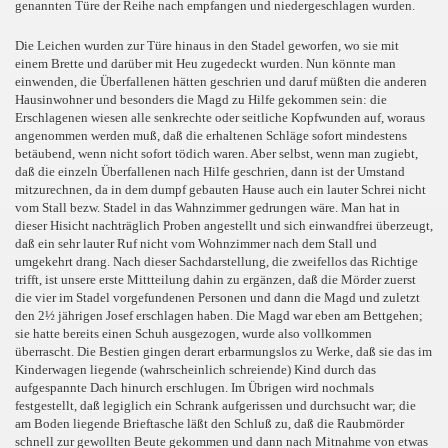
genannten Türe der Reihe nach empfangen und niedergeschlagen wurden.
Die Leichen wurden zur Türe hinaus in den Stadel geworfen, wo sie mit
einem Brette und darüber mit Heu zugedeckt wurden. Nun könnte man
einwenden, die Überfallenen hätten geschrien und daruf müßten die anderen
Hausinwohner und besonders die Magd zu Hilfe gekommen sein: die
Erschlagenen wiesen alle senkrechte oder seitliche Kopfwunden auf, woraus
angenommen werden muß, daß die erhaltenen Schläge sofort mindestens
betäubend, wenn nicht sofort tödich waren. Aber selbst, wenn man zugiebt,
daß die einzeln Überfallenen nach Hilfe geschrien, dann ist der Umstand
mitzurechnen, da in dem dumpf gebauten Hause auch ein lauter Schrei nicht
vom Stall bezw. Stadel in das Wahnzimmer gedrungen wäre. Man hat in
dieser Hisicht nachträglich Proben angestellt und sich einwandfrei überzeugt,
daß ein sehr lauter Ruf nicht vom Wohnzimmer nach dem Stall und
umgekehrt drang. Nach dieser Sachdarstellung, die zweifellos das Richtige
trifft, ist unsere erste Mittteilung dahin zu ergänzen, daß die Mörder zuerst
die vier im Stadel vorgefundenen Personen und dann die Magd und zuletzt
den 2½ jährigen Josef erschlagen haben. Die Magd war eben am Bettgehen;
sie hatte bereits einen Schuh ausgezogen, wurde also vollkommen
überrascht. Die Bestien gingen derart erbarmungslos zu Werke, daß sie das im
Kinderwagen liegende (wahrscheinlich schreiende) Kind durch das
aufgespannte Dach hinurch erschlugen. Im Übrigen wird nochmals
festgestellt, daß legiglich ein Schrank aufgerissen und durchsucht war; die
am Boden liegende Brieftasche läßt den Schluß zu, daß die Raubmörder
schnell zur gewollten Beute gekommen und dann nach Mitnahme von etwas