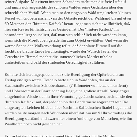
seiner Aufgabe. Mit einem inneren Schaudern sucht man die freie Luft auf
und mach sich angesichts des schönen Waldes seine Gedanken über den
schrecklichen Vorfall. Wenn man so den rings von Wald umgürtelten kleinen
Kessel von Gröbern ansieht - an der Ostseite reicht der Waldrand bis auf etwa
60 Meter an den "hinteren Kaifeck" heran - sagt man sich unwillkürlich, daß
hier ein Revier für lichtscheues Gesindel ist. Der "hintere Kaifeck" im
besonderen liegt so isoliert, daß man sich schließlich nicht wundern kann,
wenn sich die Mordbuben gerade ihn zum Objekt erwählten. Und wenn die
warme Sonne den Wolkenvorhang teilte, daß der blaue Himmell auf die
fruchtbare braune Ernde herunteräugte, wurde der Wunsch lauter, der
Gerechte im Himmel möchte die unmenschlichen Mörder ruhelos
umherteiben und bald der strafenden Gerechtigkeit zuführen.
Es hatte sich herumgesprochen, daß die Beerdigung der Opfer bereits am
Freitag erfolgen werde. Deshalb hatte sich in Waidhofen, das an der
Staatsstraße zwischen Schrobenhausen (7 Kilometer von letzerem entfernt)
und Hohenwart in der Paarniederung liegt, eine größere Anzahl Neugieriger
eingefunden. Als sie sich in ihrer Vermutung getäuscht sahen, suchten sie den
"hinteren Kaifeck" auf, der jedoch von der Gendarmerie abgesperrt war. Die
eingesargten Leichen blieben über Nacht im Kaifeckschen Stadel liegen und
wurden heute morgen nach Waidhofen überführt, wo um 9 Uhr vormittags die
Beerdigung stattfand und zwar unter einem Andrange von Menschen, wie ihn
Waidhofen noch nicht gesehen hat.
Es war bei der bisher gänzlich ungeklärten Art, wie sich die Mörder