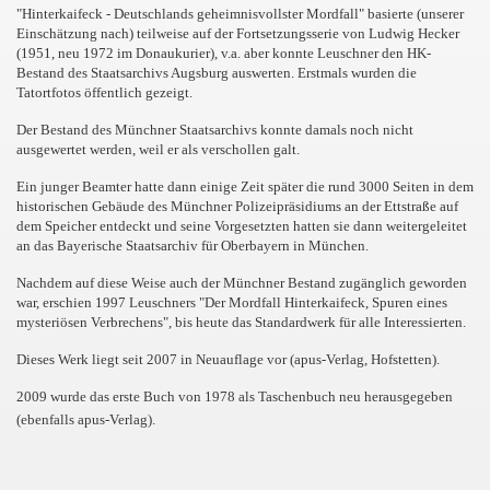
"Hinterkaifeck - Deutschlands geheimnisvollster Mordfall" basierte (unserer
Einschätzung nach) teilweise auf der Fortsetzungsserie von Ludwig Hecker
(1951, neu 1972 im Donaukurier), v.a. aber konnte Leuschner den HK-
Bestand des Staatsarchivs Augsburg auswerten. Erstmals wurden die
Tatortfotos öffentlich gezeigt.
Der Bestand des Münchner Staatsarchivs konnte damals noch nicht
ausgewertet werden, weil er als verschollen galt.
Ein junger Beamter hatte dann einige Zeit später die rund 3000 Seiten in dem
historischen Gebäude des Münchner Polizeipräsidiums an der Ettstraße auf
dem Speicher entdeckt und seine Vorgesetzten hatten sie dann weitergeleitet
an das Bayerische Staatsarchiv für Oberbayern in München.
Nachdem auf diese Weise auch der Münchner Bestand zugänglich geworden
war, erschien 1997 Leuschners "Der Mordfall Hinterkaifeck, Spuren eines
mysteriösen Verbrechens", bis heute das Standardwerk für alle Interessierten.
Dieses Werk liegt seit 2007 in Neuauflage vor (apus-Verlag, Hofstetten).
2009 wurde das erste Buch von 1978 als Taschenbuch neu herausgegeben
(ebenfalls apus-Verlag).