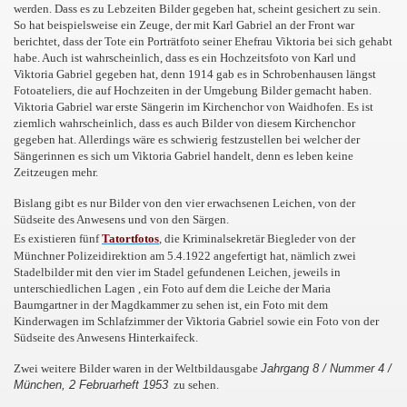
werden. Dass es zu Lebzeiten Bilder gegeben hat, scheint gesichert zu sein.
So hat beispielsweise ein Zeuge, der mit Karl Gabriel an der Front war
berichtet, dass der Tote ein Porträtfoto seiner Ehefrau Viktoria bei sich gehabt
habe. Auch ist wahrscheinlich, dass es ein Hochzeitsfoto von Karl und
Viktoria Gabriel gegeben hat, denn 1914 gab es in Schrobenhausen längst
Fotoateliers, die auf Hochzeiten in der Umgebung Bilder gemacht haben.
Viktoria Gabriel war erste Sängerin im Kirchenchor von Waidhofen. Es ist
ziemlich wahrscheinlich, dass es auch Bilder von diesem Kirchenchor
gegeben hat. Allerdings wäre es schwierig festzustellen bei welcher der
Sängerinnen es sich um Viktoria Gabriel handelt, denn es leben keine
Zeitzeugen mehr.
Bislang gibt es nur Bilder von den vier erwachsenen Leichen, von der
Südseite des Anwesens und von den Särgen.
Es existieren fünf
Tatortfotos
, die Kriminalsekretär Biegleder von der
Münchner Polizeidirektion am 5.4.1922 angefertigt hat, nämlich zwei
Stadelbilder mit den vier im Stadel gefundenen Leichen, jeweils in
unterschiedlichen Lagen , ein Foto auf dem die Leiche der Maria
Baumgartner in der Magdkammer zu sehen ist, ein Foto mit dem
Kinderwagen im Schlafzimmer der Viktoria Gabriel sowie ein Foto von der
Südseite des Anwesens Hinterkaifeck.
Zwei weitere Bilder waren in der Weltbildausgabe
Jahrgang 8 / Nummer 4 /
München, 2 Februarheft 1953
zu sehen.